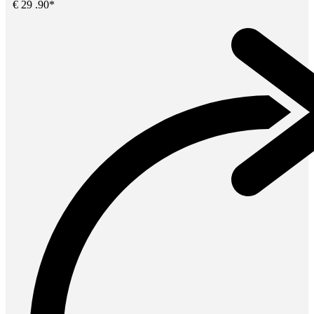
€
29
.90*