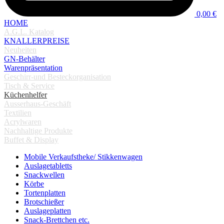
0,00 €
HOME
A.G.L. Katalog
KNALLERPREISE
Neuheiten
GN-Behälter
Warenpräsentation
Geschirr-und Besteckorganisation
Tisch & Service
Küchenhelfer
Ausserhaus-Geschäft
Textilien
Acrylwaren
Nachhaltige Produkte
Buffet & Display
Mobile Verkaufstheke/ Stikkenwagen
Auslagetabletts
Snackwellen
Körbe
Tortenplatten
Brotschießer
Auslageplatten
Snack-Brettchen etc.