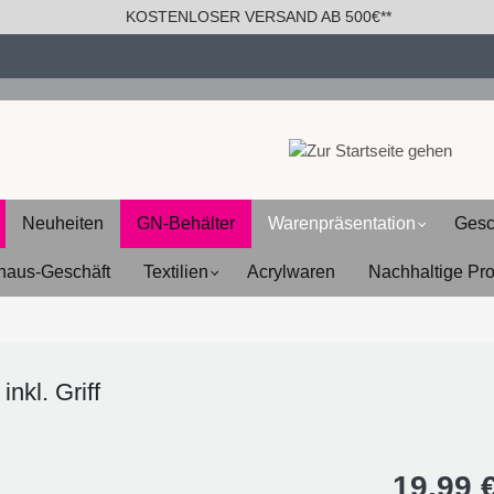
KOSTENLOSER VERSAND AB 500€**
Neuheiten
GN-Behälter
Warenpräsentation
Gesc
haus-Geschäft
Textilien
Acrylwaren
Nachhaltige Pr
nkl. Griff
19,99 