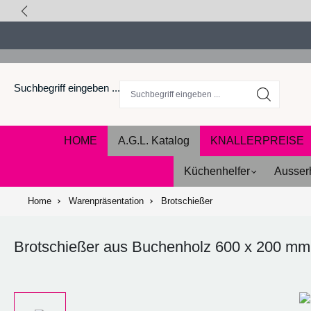
springen
Zur Hauptnavigation springen
Suchbegriff eingeben ...
HOME
A.G.L. Katalog
KNALLERPREISE
Küchenhelfer
Ausser
Home
Warenpräsentation
Brotschießer
Brotschießer aus Buchenholz 600 x 200 mm i
Bildergalerie überspringen