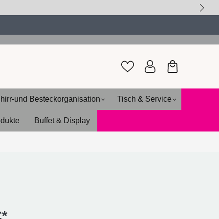
hirr-und Besteckorganisation
Tisch & Service
odukte
Buffet & Display
€*