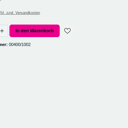
St. zzgl. Versandkosten
l: Gib den gewünschten Wert ein oder benutze die Schaltflächen um 
In den Warenkorb
mer:
00400/1002