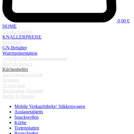
0,00 €
HOME
A.G.L. Katalog
KNALLERPREISE
Neuheiten
GN-Behälter
Warenpräsentation
Geschirr-und Besteckorganisation
Tisch & Service
Küchenhelfer
Ausserhaus-Geschäft
Textilien
Acrylwaren
Nachhaltige Produkte
Buffet & Display
Mobile Verkaufstheke/ Stikkenwagen
Auslagetabletts
Snackwellen
Körbe
Tortenplatten
Brotschießer